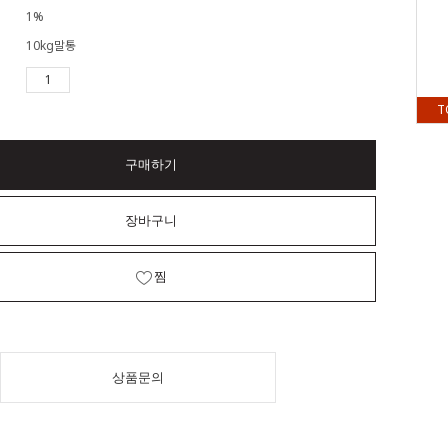
1%
10kg말통
T
구매하기
장바구니
찜
상품문의