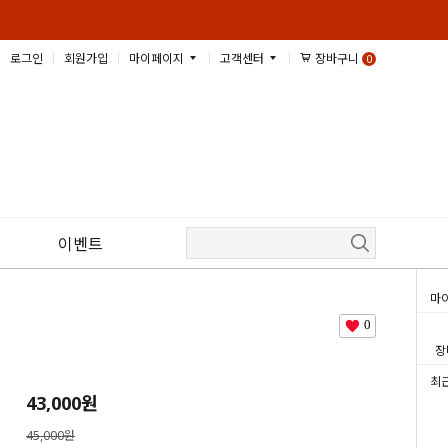
로그인
회원가입
마이페이지
고객센터
장바구니
0
이벤트
HOME
>
소스류
>
양념치킨소스
>
파닭소스류
> 맛존양념
마
0
장
최
43,000
원
45,000원