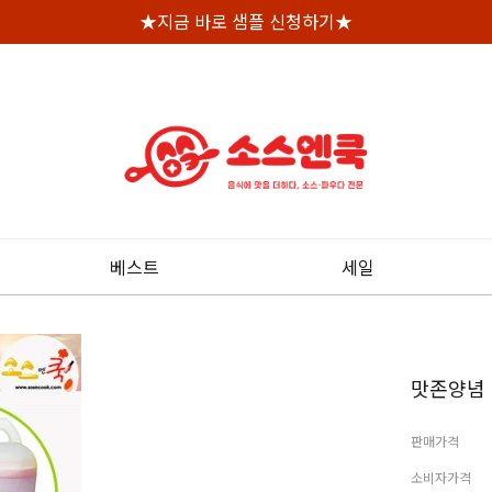
★지금 바로 샘플 신청하기★
베스트
세일
맛존양념
판매가격
소비자가격