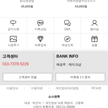
닭강정양념
카레맛양념치킨소스-1
45,000원
54,000원
공지사항
카톡상담
Q&A
멤버쉽
사용후기
제휴업체
배송조회
샘플
고객센터
BANK INFO
010-7378-5229
예금주 : 메이크샵
고객센터 연결
비회원 1:1 문의
이용안내
이용약관
개인정보처리방침
PC버전
소스엔쿡
대표 : 박군자 ㅣ 개인정보 보호 책임자 : 고동학
사업자 등록번호 : 503-21-56686