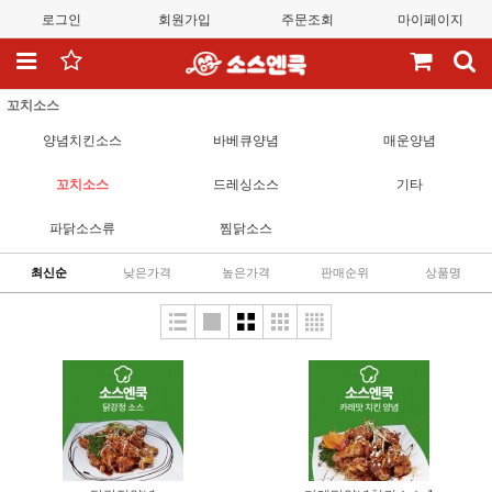
로그인
회원가입
주문조회
마이페이지
꼬치소스
양념치킨소스
바베큐양념
매운양념
꼬치소스
드레싱소스
기타
파닭소스류
찜닭소스
최신순
낮은가격
높은가격
판매순위
상품명