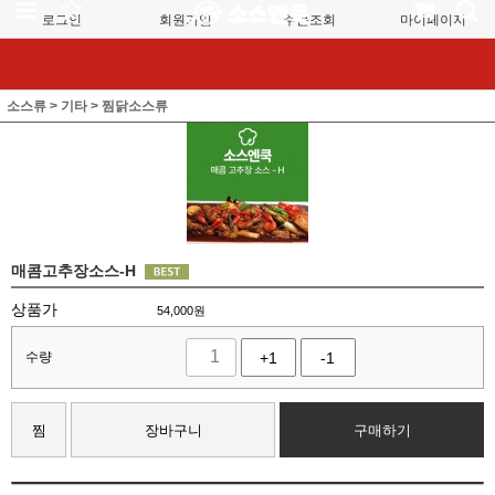
로그인
회원가입
주문조회
마이페이지
소스류
>
기타
>
찜닭소스류
매콤고추장소스-H
상품가
54,000
원
수량
+1
-1
찜
장바구니
구매하기