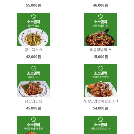
55,000원
46,000원
탕수육소스
볶음양념장-M
42,000원
15,000원
닭강정양념
카레맛양념치킨소스-1
45,000원
54,000원