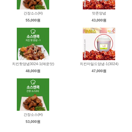
간장소스(H)
맛존양념
55,000원
43,000원
치킨핫양념3024-1(매운맛)
치킨마일드양념-1(3024)
48,000원
47,000원
간장소스(H)
53,000원