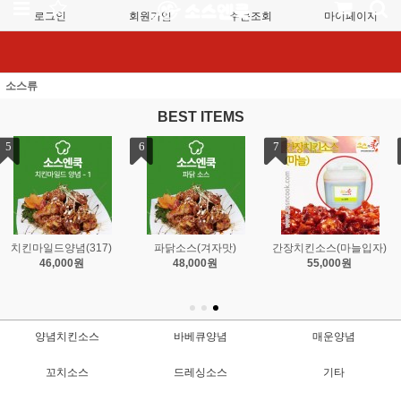
로그인
회원가입
주문조회
마이페이지
소스류
BEST ITEMS
7
8
간장치킨소스(마늘입자)
치킨핫양념3024-1(매운
55,000원
맛)
48,000원
양념치킨소스
바베큐양념
매운양념
꼬치소스
드레싱소스
기타