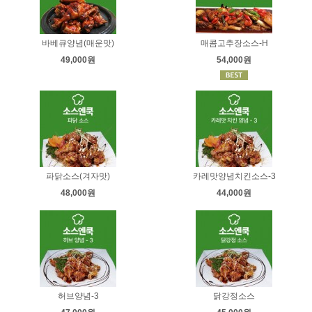
바베큐양념(매운맛)
매콤고추장소스-H
49,000원
54,000원
파닭소스(겨자맛)
카레맛양념치킨소스-3
48,000원
44,000원
허브양념-3
닭강정소스